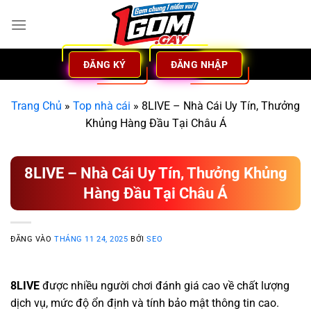
Bỏ
qua
nội
dung
ĐĂNG KÝ
ĐĂNG NHẬP
Trang Chủ
»
Top nhà cái
»
8LIVE – Nhà Cái Uy Tín, Thưởng
Khủng Hàng Đầu Tại Châu Á
8LIVE – Nhà Cái Uy Tín, Thưởng Khủng
Hàng Đầu Tại Châu Á
ĐĂNG VÀO
THÁNG 11 24, 2025
BỞI
SEO
8LIVE
được nhiều người chơi đánh giá cao về chất lượng
dịch vụ, mức độ ổn định và tính bảo mật thông tin cao.