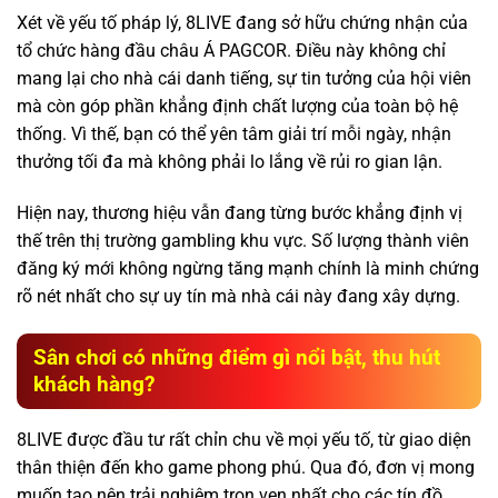
Xét về yếu tố pháp lý, 8LIVE đang sở hữu chứng nhận của
tổ chức hàng đầu châu Á PAGCOR. Điều này không chỉ
mang lại cho nhà cái danh tiếng, sự tin tưởng của hội viên
mà còn góp phần khẳng định chất lượng của toàn bộ hệ
thống. Vì thế, bạn có thể yên tâm giải trí mỗi ngày, nhận
thưởng tối đa mà không phải lo lắng về rủi ro gian lận.
Hiện nay, thương hiệu vẫn đang từng bước khẳng định vị
thế trên thị trường gambling khu vực. Số lượng thành viên
đăng ký mới không ngừng tăng mạnh chính là minh chứng
rõ nét nhất cho sự uy tín mà nhà cái này đang xây dựng.
Sân chơi có những điểm gì nổi bật, thu hút
khách hàng?
8LIVE được đầu tư rất chỉn chu về mọi yếu tố, từ giao diện
thân thiện đến kho game phong phú. Qua đó, đơn vị mong
muốn tạo nên trải nghiệm trọn vẹn nhất cho các tín đồ