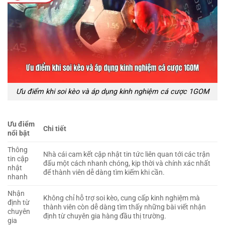
Ưu điểm khi soi kèo và áp dụng kinh nghiệm cá cược 1GOM
Ưu điểm
Chi tiết
nổi bật
Thông
Nhà cái cam kết cập nhật tin tức liên quan tới các trận
tin cập
đấu một cách nhanh chóng, kịp thời và chính xác nhất
nhật
để thành viên dễ dàng tìm kiếm khi cần.
nhanh
Nhận
Không chỉ hỗ trợ soi kèo, cung cấp kinh nghiệm mà
định từ
thành viên còn dễ dàng tìm thấy những bài viết nhận
chuyên
định từ chuyên gia hàng đầu thị trường.
gia