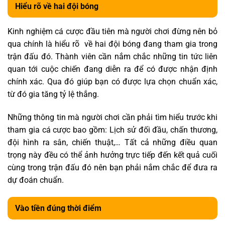
Hiểu rõ về hai đội bóng
Kinh nghiệm cá cược đầu tiên mà người chơi đừng nên bỏ
qua chính là hiểu rõ về hai đội bóng đang tham gia trong
trận đấu đó. Thành viên cần nắm chắc những tin tức liên
quan tới cuộc chiến đang diễn ra để có được nhận định
chính xác. Qua đó giúp bạn có được lựa chọn chuẩn xác,
từ đó gia tăng tỷ lệ thắng.
Những thông tin mà người chơi cần phải tìm hiểu trước khi
tham gia cá cược bao gồm: Lịch sử đối đầu, chấn thương,
đội hình ra sân, chiến thuật,… Tất cả những điều quan
trọng này đều có thể ảnh hưởng trực tiếp đến kết quả cuối
cùng trong trận đấu đó nên bạn phải nắm chắc để đưa ra
dự đoán chuẩn.
Vào tiền đúng thời điểm