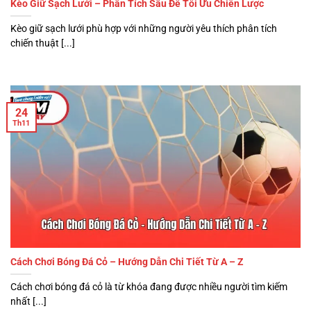
Kèo Giữ Sạch Lưới – Phân Tích Sâu Để Tối Ưu Chiến Lược
Kèo giữ sạch lưới phù hợp với những người yêu thích phân tích
chiến thuật [...]
24
Th11
Cách Chơi Bóng Đá Cỏ – Hướng Dẫn Chi Tiết Từ A – Z
Cách chơi bóng đá cỏ là từ khóa đang được nhiều người tìm kiếm
nhất [...]